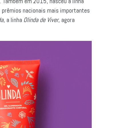
m. Também em 2015, nasceu a linha
s prêmios nacionais mais importantes
da
, a linha
Olinda de Viver
, agora