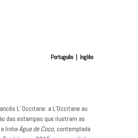
Português
|
Inglês
rancês L´Occitane: a L’Occitane au
ação das estampas que ilustram as
 a linha
Água de Coco
, contemplada