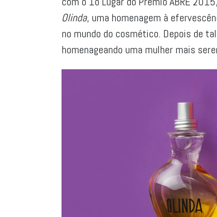
com o 1o Lugar do Prêmio ABRE 2015,
Olinda
, uma homenagem à efervescênci
no mundo do cosmético. Depois de ta
homenageando uma mulher mais seren