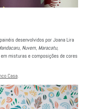
ainéis desenvolvidos por Joana Lira
Mandacaru
,
Nuvem
,
Maracatu,
s, em misturas e composições de cores
nco Casa
.