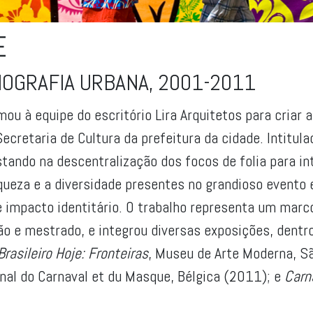
E
NOGRAFIA URBANA, 2001-2011
ou à equipe do escritório Lira Arquitetos para criar a
Secretaria de Cultura da prefeitura da cidade. Intitul
stando na descentralização dos focos de folia para in
riqueza e a diversidade presentes no grandioso event
impacto identitário. O trabalho representa um marco n
o e mestrado, e integrou diversas exposições, dentro
rasileiro Hoje: Fronteiras
, Museu de Arte Moderna, S
onal do Carnaval et du Masque, Bélgica (2011); e
Carn