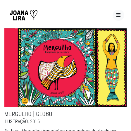
MERGULHO | GLOBO
ILUSTRAÇÃO, 2015
No livro
Mergulho: imaginário para colorir
, ilustrado por