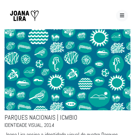
PARQUES NACIONAIS | ICMBIO
IDENTIDADE VISUAL, 2014
Joana Lira assina a identidade visual de quatro Parques